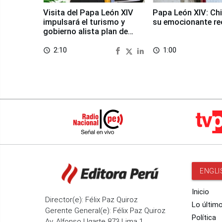
Visita del Papa León XIV
Papa León XIV: Chi
impulsará el turismo y
su emocionante re
gobierno alista plan de
seguridad
2:10
1:00
access_time
access_time
ENGLI
Inicio
Director(e): Félix Paz Quiroz
Lo últim
Gerente General(e): Félix Paz Quiroz
Política
Av. Alfonso Ugarte 873 Lima 1