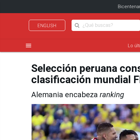
Bicentenar
ENGLISH
menu
Lo úl
Selección peruana cons
clasificación mundial F
Alemania encabeza
ranking