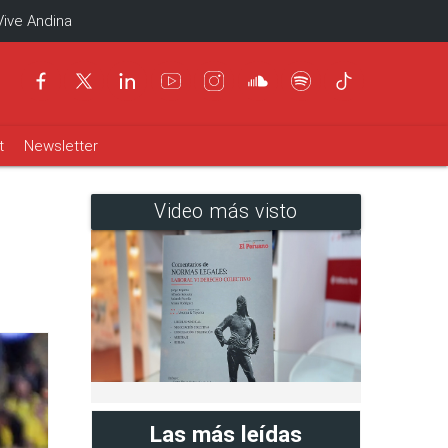
Vive Andina
t
Newsletter
Video más visto
Las más leídas