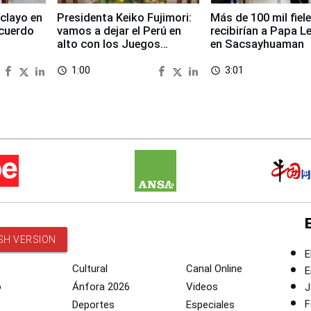
clayo en
Presidenta Keiko Fujimori:
Más de 100 mil fiel
cuerdo
vamos a dejar el Perú en
recibirían a Papa L
alto con los Juegos
en Sacsayhuaman
Panamericanos 2027
1:00
3:01
access_time
access_time
SH VERSION
E
Cultural
Canal Online
E
o
Ánfora 2026
Videos
J
F
Deportes
Especiales