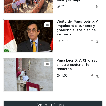
2:10
access_time
Visita del Papa León XIV
impulsará el turismo y
gobierno alista plan de
seguridad
2:10
access_time
Papa León XIV: Chiclayo
en su emocionante
recuerdo
1:00
access_time
Video más visto