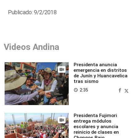
Publicado: 9/2/2018
Videos Andina
Presidenta anuncia
emergencia en distritos
de Junín y Huancavelica
tras sismo
2:35
access_time
Presidenta Fujimori
entrega módulos
escolares y anuncia
reinicio de clases en
Chongos Bajo