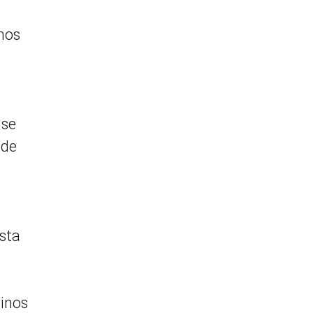
nos
 se
 de
esta
minos