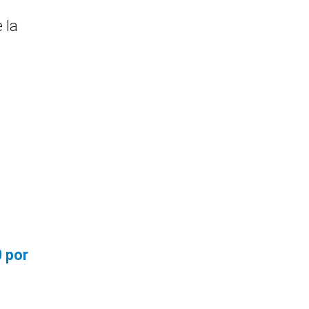
 la
0 por