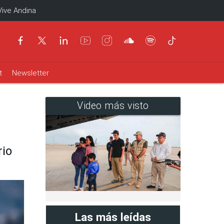
Vive Andina
t
Newsletter
Video más visto
rio
Las más leídas