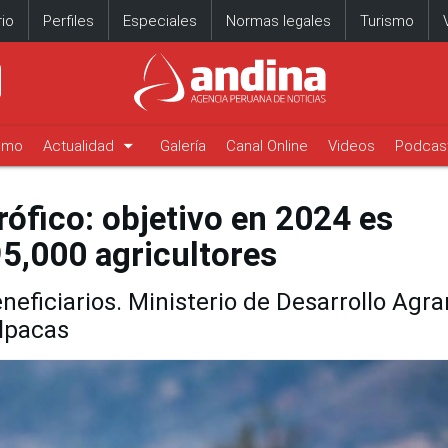
io
Perfiles
Especiales
Normas legales
Turismo
arrow_drop_down
timo
Actualidad
Galería
Canal Online
Videos
Podcas
ófico: objetivo en 2024 es
5,000 agricultores
neficiarios. Ministerio de Desarrollo Agra
lpacas