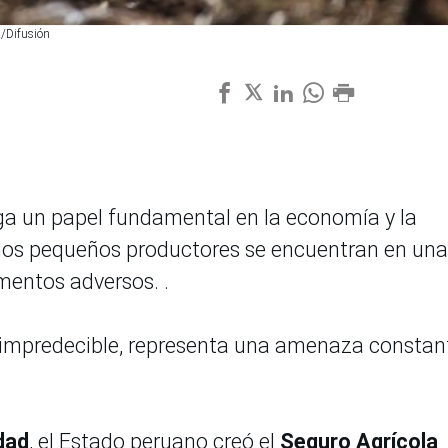
A/Difusión
uega un papel fundamental en la economía y la
 los pequeños productores se encuentran en una
mentos adversos. .
s impredecible, representa una amenaza constan
idad
, el Estado peruano creó el
Seguro Agrícola