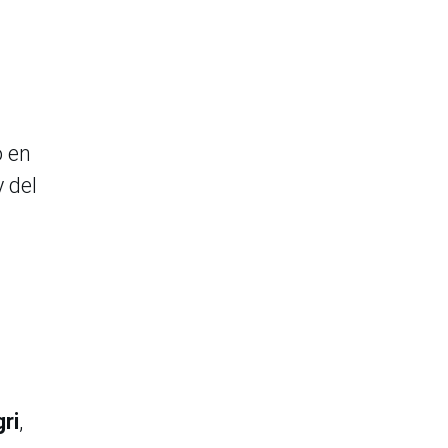
o en
 del
ri
,