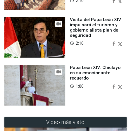
2:10
access_time
Visita del Papa León XIV
impulsará el turismo y
gobierno alista plan de
seguridad
2:10
access_time
Papa León XIV: Chiclayo
en su emocionante
recuerdo
1:00
access_time
Video más visto