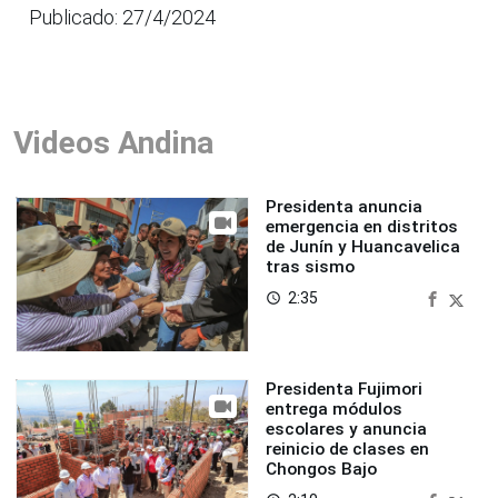
Publicado: 27/4/2024
Videos Andina
Presidenta anuncia
emergencia en distritos
de Junín y Huancavelica
tras sismo
2:35
access_time
Presidenta Fujimori
entrega módulos
escolares y anuncia
reinicio de clases en
Chongos Bajo