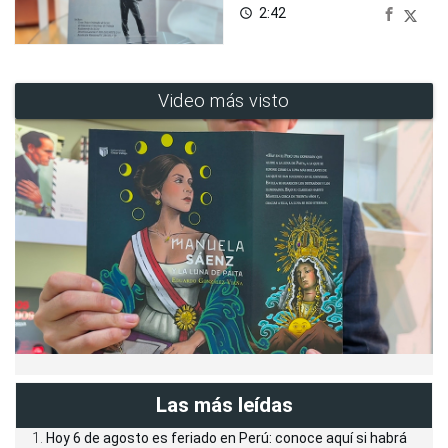
2:42
access_time
Video más visto
Las más leídas
Hoy 6 de agosto es feriado en Perú: conoce aquí si habrá