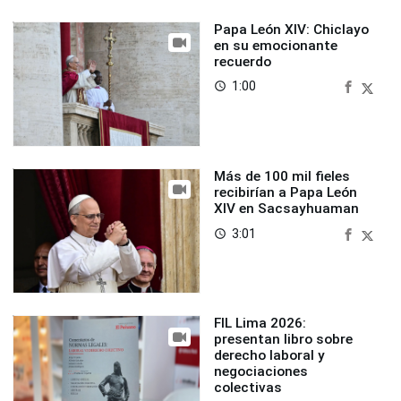
Papa León XIV: Chiclayo
en su emocionante
recuerdo
1:00
access_time
Más de 100 mil fieles
recibirían a Papa León
XIV en Sacsayhuaman
3:01
access_time
FIL Lima 2026:
presentan libro sobre
derecho laboral y
negociaciones
colectivas