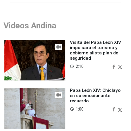
Videos Andina
Visita del Papa León XIV
impulsará el turismo y
gobierno alista plan de
seguridad
2:10
access_time
Papa León XIV: Chiclayo
en su emocionante
recuerdo
1:00
access_time