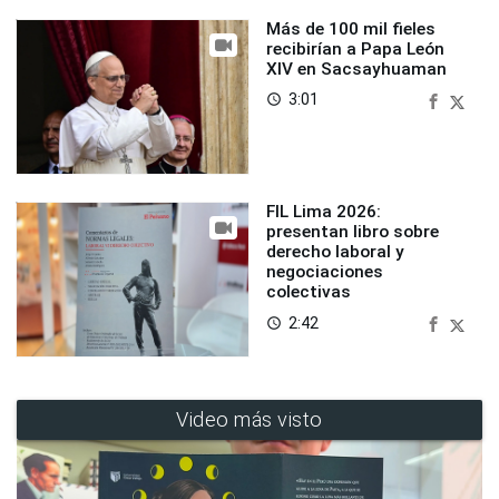
Más de 100 mil fieles
recibirían a Papa León
XIV en Sacsayhuaman
3:01
access_time
FIL Lima 2026:
presentan libro sobre
derecho laboral y
negociaciones
colectivas
2:42
access_time
Video más visto