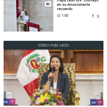
Papa León XIV: Chiclayo
en su emocionante
recuerdo
1:00
access_time
Video más visto