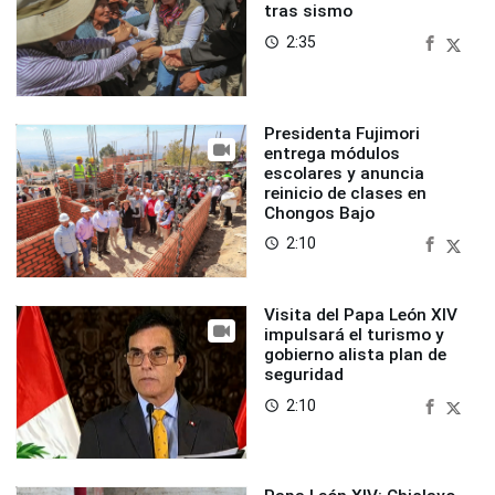
tras sismo
2:35
access_time
Presidenta Fujimori
entrega módulos
escolares y anuncia
reinicio de clases en
Chongos Bajo
2:10
access_time
Visita del Papa León XIV
impulsará el turismo y
gobierno alista plan de
seguridad
2:10
access_time