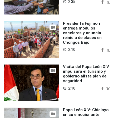
2:35
access_time
Presidenta Fujimori
entrega módulos
escolares y anuncia
reinicio de clases en
Chongos Bajo
2:10
access_time
Visita del Papa León XIV
impulsará el turismo y
gobierno alista plan de
seguridad
2:10
access_time
Papa León XIV: Chiclayo
en su emocionante