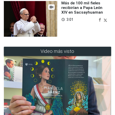
Más de 100 mil fieles
recibirían a Papa León
XIV en Sacsayhuaman
3:01
access_time
Video más visto