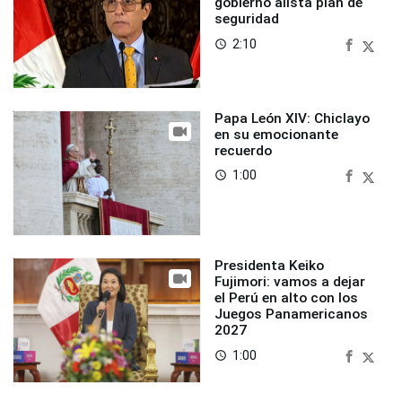
gobierno alista plan de
seguridad
2:10
access_time
Papa León XIV: Chiclayo
en su emocionante
recuerdo
1:00
access_time
Presidenta Keiko
Fujimori: vamos a dejar
el Perú en alto con los
Juegos Panamericanos
2027
1:00
access_time