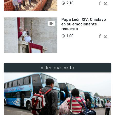
2:10
access_time
Papa León XIV: Chiclayo
en su emocionante
recuerdo
1:00
access_time
Video más visto