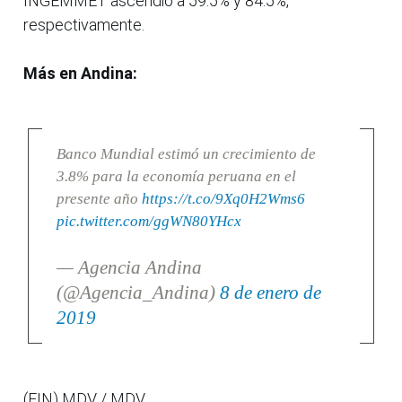
INGEMMET ascendió a 59.5% y 84.5%,
respectivamente.
Más en Andina:
Banco Mundial estimó un crecimiento de
3.8% para la economía peruana en el
presente año
https://t.co/9Xq0H2Wms6
pic.twitter.com/ggWN80YHcx
— Agencia Andina
(@Agencia_Andina)
8 de enero de
2019
(FIN) MDV / MDV