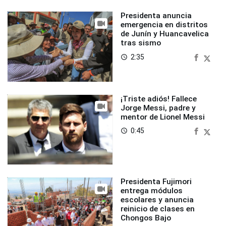
Presidenta anuncia
emergencia en distritos
de Junín y Huancavelica
tras sismo
2:35
access_time
¡Triste adiós! Fallece
Jorge Messi, padre y
mentor de Lionel Messi
0:45
access_time
Presidenta Fujimori
entrega módulos
escolares y anuncia
reinicio de clases en
Chongos Bajo