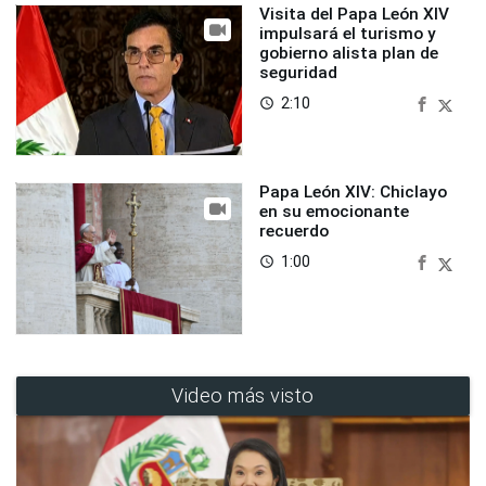
Visita del Papa León XIV
impulsará el turismo y
gobierno alista plan de
seguridad
2:10
access_time
Papa León XIV: Chiclayo
en su emocionante
recuerdo
1:00
access_time
Video más visto