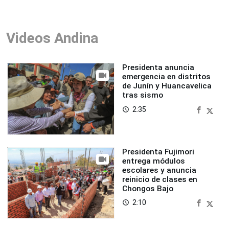
Videos Andina
Presidenta anuncia
emergencia en distritos
de Junín y Huancavelica
tras sismo
2:35
access_time
Presidenta Fujimori
entrega módulos
escolares y anuncia
reinicio de clases en
Chongos Bajo
2:10
access_time