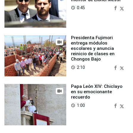
0:45
access_time
Presidenta Fujimori
entrega módulos
escolares y anuncia
reinicio de clases en
Chongos Bajo
2:10
access_time
Papa León XIV: Chiclayo
en su emocionante
recuerdo
1:00
access_time