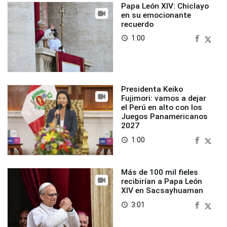
Papa León XIV: Chiclayo
en su emocionante
recuerdo
1:00
access_time
Presidenta Keiko
Fujimori: vamos a dejar
el Perú en alto con los
Juegos Panamericanos
2027
1:00
access_time
Más de 100 mil fieles
recibirían a Papa León
XIV en Sacsayhuaman
3:01
access_time