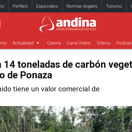
io
Perfiles
Especiales
Normas legales
Turismo
arrow_drop_down
timo
Actualidad
Galería
Canal Online
Videos
Podcas
n 14 toneladas de carbón veget
go de Ponaza
ido tiene un valor comercial de