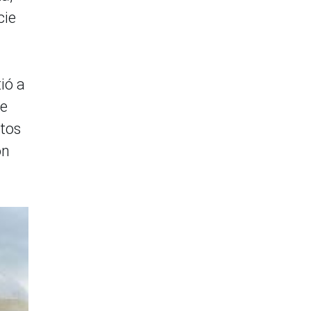
cie
ió a
de
itos
ón