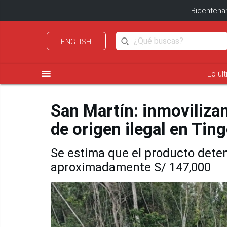
Bicentenar
ENGLISH
menu
Lo úl
San Martín: inmoviliza
de origen ilegal en Tin
Se estima que el producto deten
aproximadamente S/ 147,000