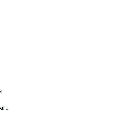
l
alía