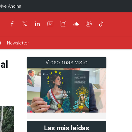
Vive Andina
t
Newsletter
al
Video más visto
Las más leídas