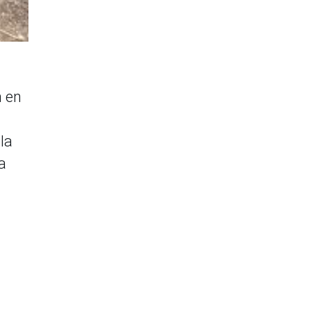
n en
la
a