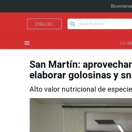
Bicentenar
ENGLISH
menu
Lo úl
San Martín: aprovechan
elaborar golosinas y s
Alto valor nutricional de especie 