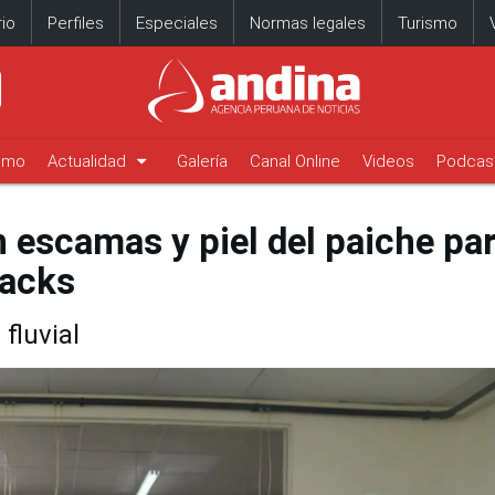
io
Perfiles
Especiales
Normas legales
Turismo
arrow_drop_down
timo
Actualidad
Galería
Canal Online
Videos
Podcas
 escamas y piel del paiche pa
nacks
fluvial