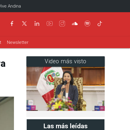
Vive Andina
t
Newsletter
ra
Video más visto
Las más leídas