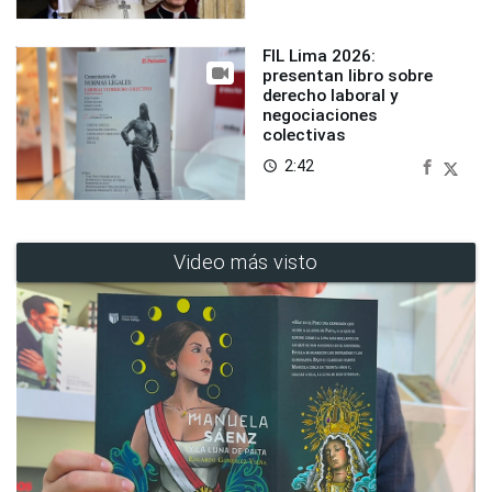
FIL Lima 2026:
presentan libro sobre
derecho laboral y
negociaciones
colectivas
2:42
access_time
Video más visto