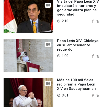
Visita del Papa León XIV
impulsará el turismo y
gobierno alista plan de
seguridad
2:10
access_time
Papa León XIV: Chiclayo
en su emocionante
recuerdo
1:00
access_time
Más de 100 mil fieles
recibirían a Papa León
XIV en Sacsayhuaman
3:01
access_time