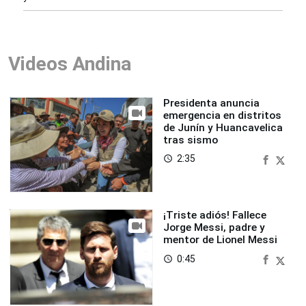
Videos Andina
Presidenta anuncia
emergencia en distritos
de Junín y Huancavelica
tras sismo
2:35
access_time
¡Triste adiós! Fallece
Jorge Messi, padre y
mentor de Lionel Messi
0:45
access_time