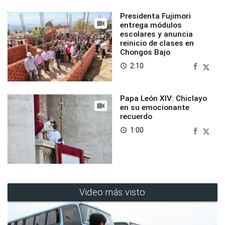
Presidenta Fujimori
entrega módulos
escolares y anuncia
reinicio de clases en
Chongos Bajo
2:10
access_time
Papa León XIV: Chiclayo
en su emocionante
recuerdo
1:00
access_time
Video más visto