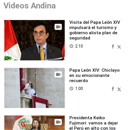
Videos Andina
Visita del Papa León XIV
impulsará el turismo y
gobierno alista plan de
seguridad
2:10
access_time
Papa León XIV: Chiclayo
en su emocionante
recuerdo
1:00
access_time
Presidenta Keiko
Fujimori: vamos a dejar
el Perú en alto con los