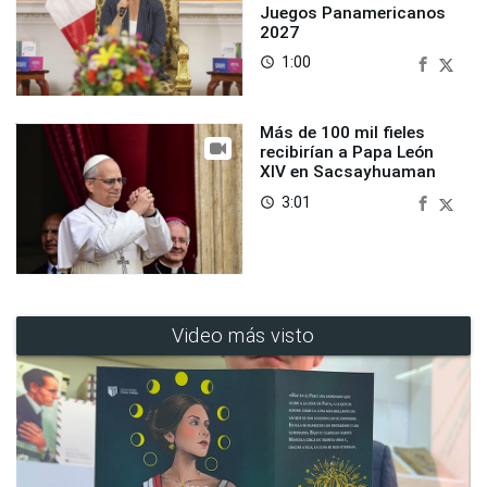
Juegos Panamericanos
2027
1:00
access_time
Más de 100 mil fieles
recibirían a Papa León
XIV en Sacsayhuaman
3:01
access_time
Video más visto