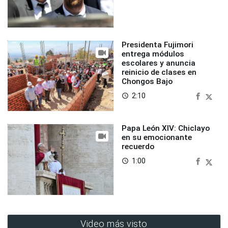
Presidenta Fujimori
entrega módulos
escolares y anuncia
reinicio de clases en
Chongos Bajo
2:10
access_time
Papa León XIV: Chiclayo
en su emocionante
recuerdo
1:00
access_time
Video más visto