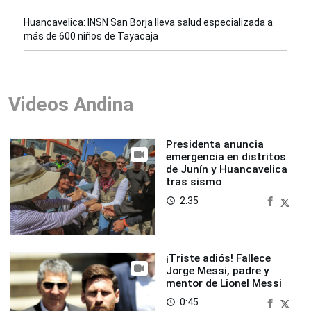
Huancavelica: INSN San Borja lleva salud especializada a
más de 600 niños de Tayacaja
Videos Andina
Presidenta anuncia
emergencia en distritos
de Junín y Huancavelica
tras sismo
2:35
access_time
¡Triste adiós! Fallece
Jorge Messi, padre y
mentor de Lionel Messi
0:45
access_time