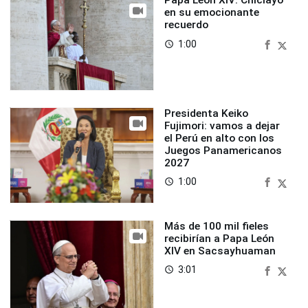
Papa León XIV: Chiclayo
en su emocionante
recuerdo
1:00
access_time
Presidenta Keiko
Fujimori: vamos a dejar
el Perú en alto con los
Juegos Panamericanos
2027
1:00
access_time
Más de 100 mil fieles
recibirían a Papa León
XIV en Sacsayhuaman
3:01
access_time