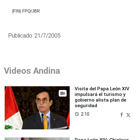
(FIN) FPQ/JBR
Publicado: 21/7/2005
Videos Andina
Visita del Papa León XIV
impulsará el turismo y
gobierno alista plan de
seguridad
2:10
access_time