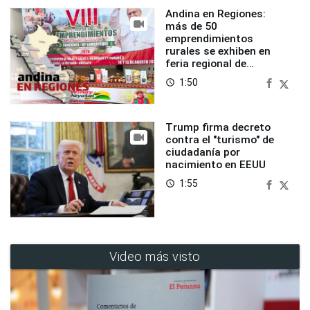
Andina en Regiones:
más de 50
emprendimientos
rurales se exhiben en
feria regional de
Foncodes
1:50
access_time
Trump firma decreto
contra el "turismo" de
ciudadanía por
nacimiento en EEUU
1:55
access_time
Video más visto