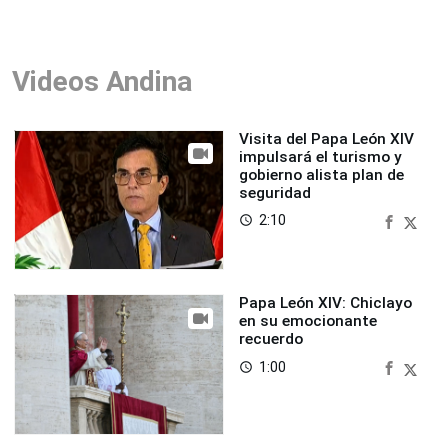
Videos Andina
Visita del Papa León XIV
impulsará el turismo y
gobierno alista plan de
seguridad
2:10
access_time
Papa León XIV: Chiclayo
en su emocionante
recuerdo
1:00
access_time