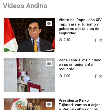
Videos Andina
Visita del Papa León XIV
impulsará el turismo y
gobierno alista plan de
seguridad
2:10
access_time
Papa León XIV: Chiclayo
en su emocionante
recuerdo
1:00
access_time
Presidenta Keiko
Fujimori: vamos a dejar
el Perú en alto con los