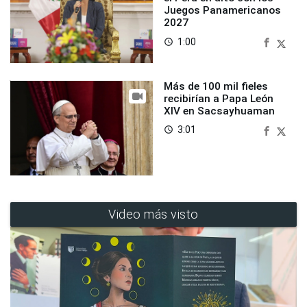
Juegos Panamericanos
2027
1:00
access_time
Más de 100 mil fieles
recibirían a Papa León
XIV en Sacsayhuaman
3:01
access_time
Video más visto