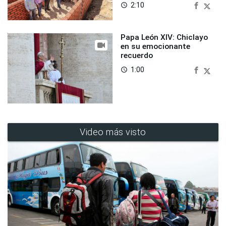
2:10
access_time
Papa León XIV: Chiclayo
en su emocionante
recuerdo
1:00
access_time
Video más visto