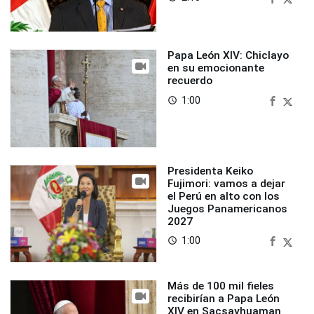
Papa León XIV: Chiclayo
en su emocionante
recuerdo
1:00
access_time
Presidenta Keiko
Fujimori: vamos a dejar
el Perú en alto con los
Juegos Panamericanos
2027
1:00
access_time
Más de 100 mil fieles
recibirían a Papa León
XIV en Sacsayhuaman