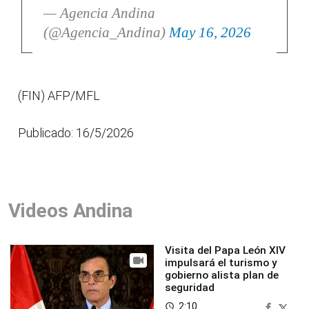
— Agencia Andina
(@Agencia_Andina)
May 16, 2026
(FIN) AFP/MFL
Publicado: 16/5/2026
Videos Andina
Visita del Papa León XIV
impulsará el turismo y
gobierno alista plan de
seguridad
2:10
access_time