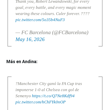
Thank you, Robert Lewandowski, for every
goal, every battle, and every magic moment
wearing these colours. Culer forever. ????
pic.twitter.com/5o35b4NuF3
— FC Barcelona (@FCBarcelona)
May 16, 2026
Más en Andina:
?Manchester City ganó la FA Cup tras
imponerse 1-0 al Chelsea con gol de
Semenyo
https://t.co/Q7Ne8Kdf94
pic.twitter.com/hChFYk0nOP