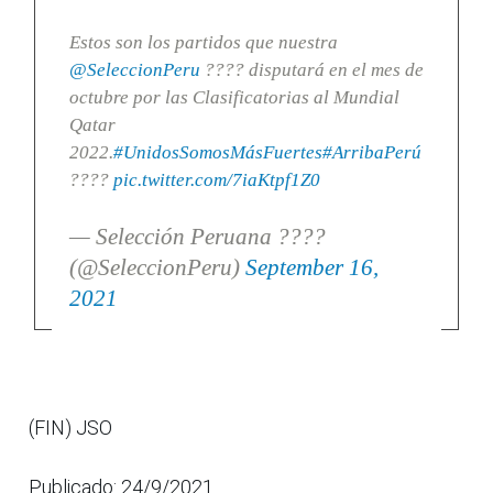
Estos son los partidos que nuestra
@SeleccionPeru
???? disputará en el mes de
octubre por las Clasificatorias al Mundial
Qatar
2022.
#UnidosSomosMásFuertes
#ArribaPerú
????
pic.twitter.com/7iaKtpf1Z0
— Selección Peruana ????
(@SeleccionPeru)
September 16,
2021
(FIN) JSO
Publicado: 24/9/2021