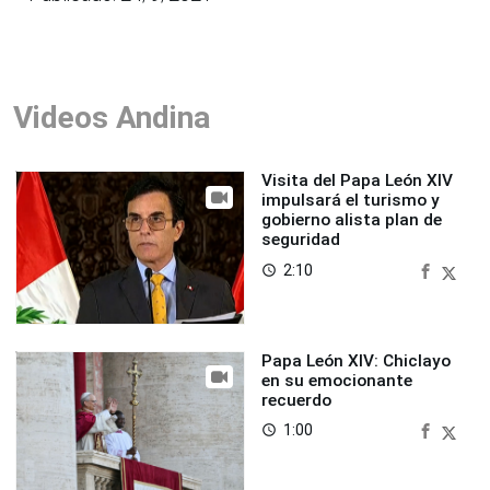
Videos Andina
Visita del Papa León XIV
impulsará el turismo y
gobierno alista plan de
seguridad
2:10
access_time
Papa León XIV: Chiclayo
en su emocionante
recuerdo
1:00
access_time