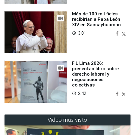
Más de 100 mil fieles
recibirían a Papa León
XIV en Sacsayhuaman
3:01
access_time
FIL Lima 2026:
presentan libro sobre
derecho laboral y
negociaciones
colectivas
2:42
access_time
Video más visto