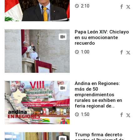
2:10
access_time
Papa León XIV: Chiclayo
en su emocionante
recuerdo
1:00
access_time
Andina en Regiones:
más de 50
emprendimientos
rurales se exhiben en
feria regional de
Foncodes
1:50
access_time
Trump firma decreto