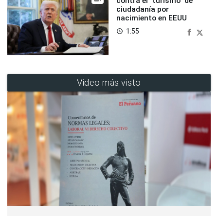
contra el "turismo" de
ciudadanía por
nacimiento en EEUU
1:55
access_time
Video más visto