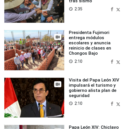
tras sismo
2:35
access_time
Presidenta Fujimori
entrega módulos
escolares y anuncia
reinicio de clases en
Chongos Bajo
2:10
access_time
Visita del Papa León XIV
impulsará el turismo y
gobierno alista plan de
seguridad
2:10
access_time
Papa León XIV: Chiclayo