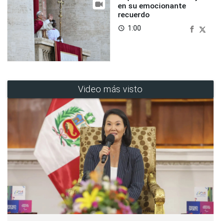
en su emocionante
recuerdo
1:00
access_time
Video más visto