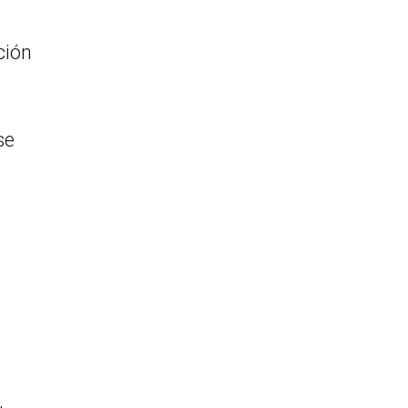
ción
se