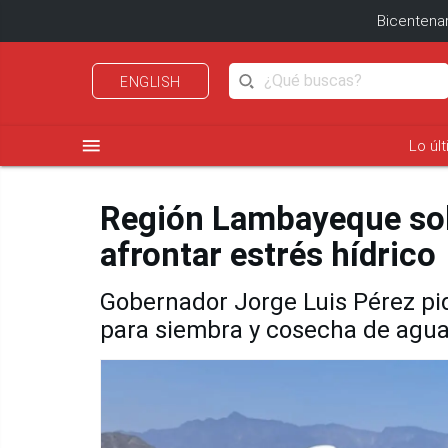
Bicentenar
ENGLISH
menu
Lo úl
Región Lambayeque soli
afrontar estrés hídrico
Gobernador Jorge Luis Pérez pid
para siembra y cosecha de agu