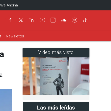
Vive Andina
t
Newsletter
a
Video más visto
a
Las más leídas