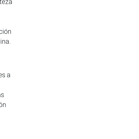
rteza
ción
ina.
es a
as
ión