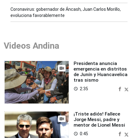
Coronavirus: gobernador de Áncash, Juan Carlos Morillo,
evoluciona favorablemente
Videos Andina
Presidenta anuncia
emergencia en distritos
de Junín y Huancavelica
tras sismo
2:35
access_time
¡Triste adiós! Fallece
Jorge Messi, padre y
mentor de Lionel Messi
0:45
access_time