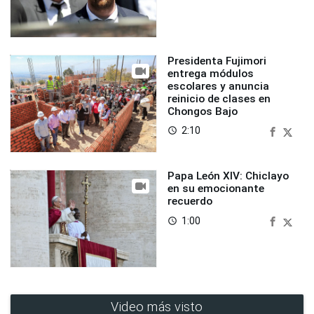
Presidenta Fujimori
entrega módulos
escolares y anuncia
reinicio de clases en
Chongos Bajo
2:10
access_time
Papa León XIV: Chiclayo
en su emocionante
recuerdo
1:00
access_time
Video más visto