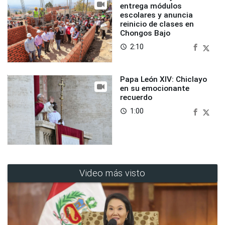
entrega módulos
escolares y anuncia
reinicio de clases en
Chongos Bajo
2:10
access_time
Papa León XIV: Chiclayo
en su emocionante
recuerdo
1:00
access_time
Video más visto