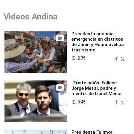
Videos Andina
Presidenta anuncia
emergencia en distritos
de Junín y Huancavelica
tras sismo
2:35
access_time
¡Triste adiós! Fallece
Jorge Messi, padre y
mentor de Lionel Messi
0:45
access_time
Presidenta Fujimori