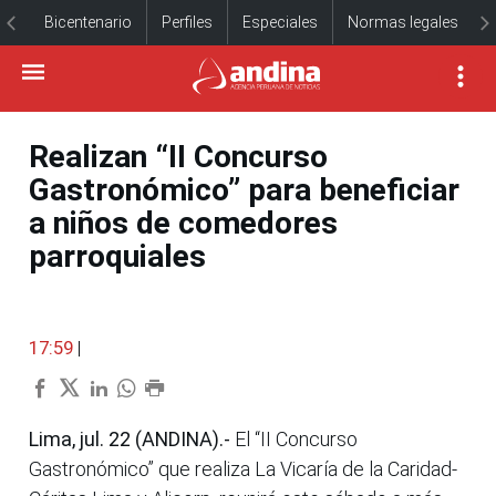
Bicentenario
Perfiles
Especiales
Normas legales
Realizan “II Concurso
Gastronómico” para beneficiar
a niños de comedores
parroquiales
17:59
|
Lima, jul. 22 (ANDINA).-
El “II Concurso
Gastronómico” que realiza La Vicaría de la Caridad-