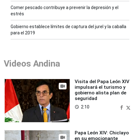
Comer pescado contribuye a prevenir la depresión y el
estrés
Gobierno establece límites de captura del jurel y la caballa
para el 2019
Videos Andina
Visita del Papa León XIV
impulsará el turismo y
gobierno alista plan de
seguridad
2:10
access_time
Papa León XIV: Chiclayo
en su emocionante