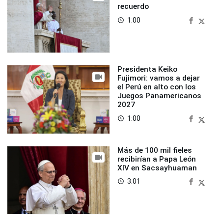
recuerdo
1:00
access_time
Presidenta Keiko
Fujimori: vamos a dejar
el Perú en alto con los
Juegos Panamericanos
2027
1:00
access_time
Más de 100 mil fieles
recibirían a Papa León
XIV en Sacsayhuaman
3:01
access_time