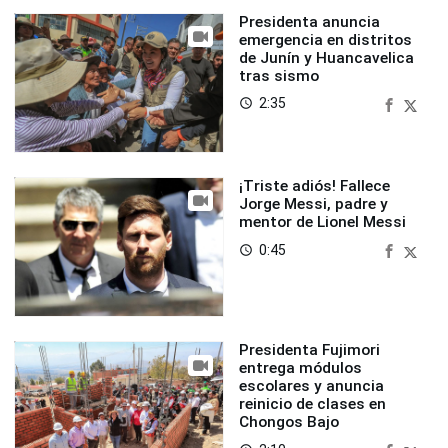
Presidenta anuncia
emergencia en distritos
de Junín y Huancavelica
tras sismo
2:35
access_time
¡Triste adiós! Fallece
Jorge Messi, padre y
mentor de Lionel Messi
0:45
access_time
Presidenta Fujimori
entrega módulos
escolares y anuncia
reinicio de clases en
Chongos Bajo