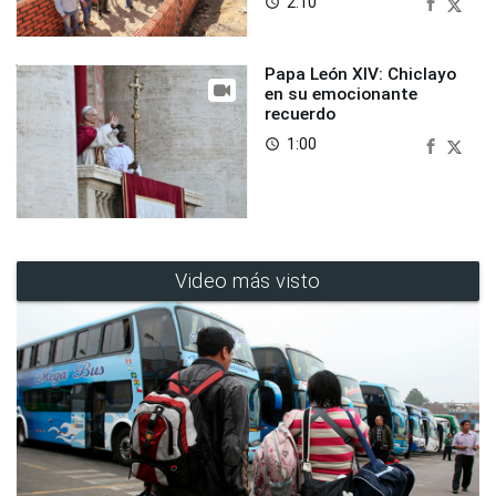
2:10
access_time
Papa León XIV: Chiclayo
en su emocionante
recuerdo
1:00
access_time
Video más visto