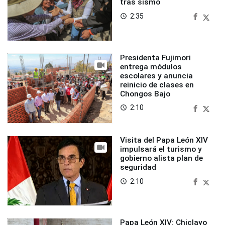
tras sismo
2:35
access_time
Presidenta Fujimori
entrega módulos
escolares y anuncia
reinicio de clases en
Chongos Bajo
2:10
access_time
Visita del Papa León XIV
impulsará el turismo y
gobierno alista plan de
seguridad
2:10
access_time
Papa León XIV: Chiclayo