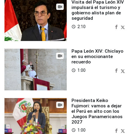
Visita del Papa León XIV
impulsará el turismo y
gobierno alista plan de
seguridad
2:10
access_time
Papa León XIV: Chiclayo
en su emocionante
recuerdo
1:00
access_time
Presidenta Keiko
Fujimori: vamos a dejar
el Perú en alto con los
Juegos Panamericanos
2027
1:00
access_time