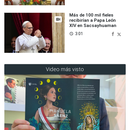
Más de 100 mil fieles
recibirían a Papa León
XIV en Sacsayhuaman
3:01
access_time
Video más visto