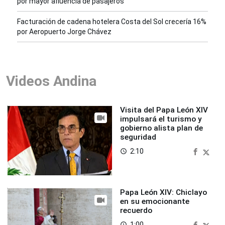
por mayor afluencia de pasajeros
Facturación de cadena hotelera Costa del Sol crecería 16%
por Aeropuerto Jorge Chávez
Videos Andina
Visita del Papa León XIV
impulsará el turismo y
gobierno alista plan de
seguridad
2:10
access_time
Papa León XIV: Chiclayo
en su emocionante
recuerdo
1:00
access_time