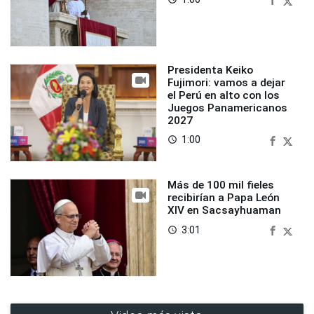
Presidenta Keiko
Fujimori: vamos a dejar
el Perú en alto con los
Juegos Panamericanos
2027
1:00
access_time
Más de 100 mil fieles
recibirían a Papa León
XIV en Sacsayhuaman
3:01
access_time