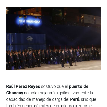
Raúl Pérez Reyes
sostuvo que el
puerto de
Chancay
no solo mejorará significativamente la
capacidad de manejo de carga del
Perú
, sino que
también generará miles de empleos directos e