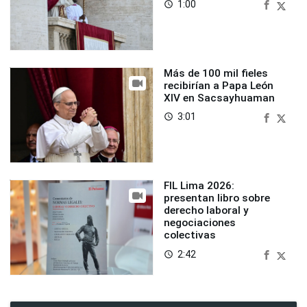
1:00
access_time
Más de 100 mil fieles
recibirían a Papa León
XIV en Sacsayhuaman
3:01
access_time
FIL Lima 2026:
presentan libro sobre
derecho laboral y
negociaciones
colectivas
2:42
access_time