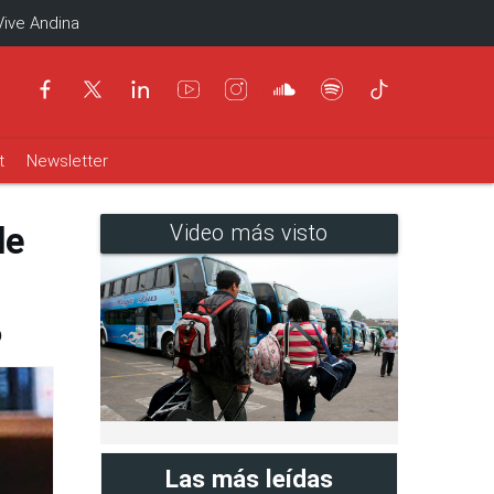
Vive Andina
t
Newsletter
de
Video más visto
o
Las más leídas