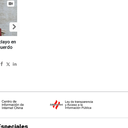
clayo en
cuerdo
Especiales