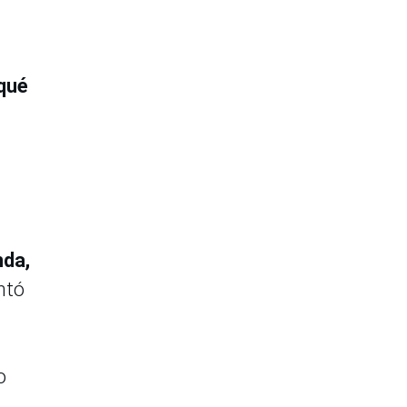
qué
nda,
ntó
o