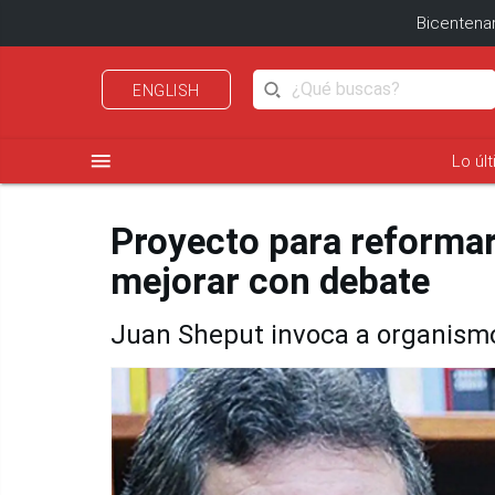
Bicentenar
ENGLISH
menu
Lo úl
Proyecto para reforma
mejorar con debate
Juan Sheput invoca a organismo 