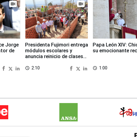
ece Jorge
Presidenta Fujimori entrega
Papa León XIV: Chi
ntor de
módulos escolares y
su emocionante re
anuncia reinicio de clases
en Chongos Bajo
2:10
1:00
access_time
access_time