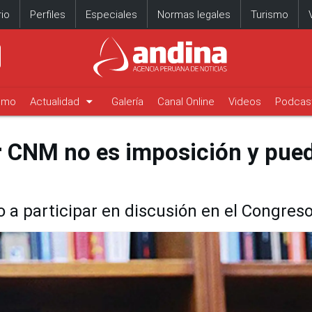
io
Perfiles
Especiales
Normas legales
Turismo
arrow_drop_down
timo
Actualidad
Galería
Canal Online
Videos
Podcas
r CNM no es imposición y pue
a participar en discusión en el Congres