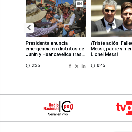
Presidenta anuncia
¡Triste adiós! Fall
emergencia en distritos de
Messi, padre y me
Junín y Huancavelica tras
Lionel Messi
sismo
2:35
0:45
access_time
access_time