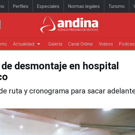
io
Perfiles
Especiales
Normas legales
Turismo
arrow_drop_down
timo
Actualidad
Galería
Canal Online
Videos
Podcas
s de desmontaje en hospital
co
de ruta y cronograma para sacar adelant