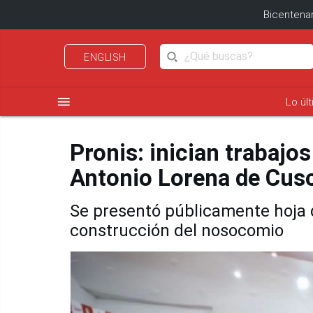
Bicentenar
ENGLISH
menu
Lo úl
Pronis: inician trabajo
Antonio Lorena de Cus
Se presentó públicamente hoja 
construcción del nosocomio