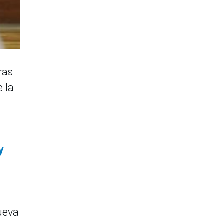
ras
e la
y
nueva