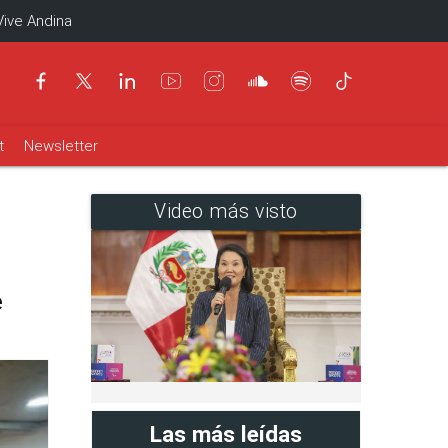
Vive Andina
t
Newsletter
Video más visto
e
Las más leídas