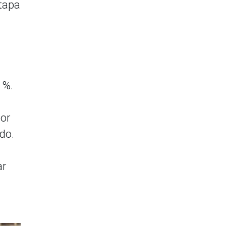
etapa
 %.
Por
ado.
ar