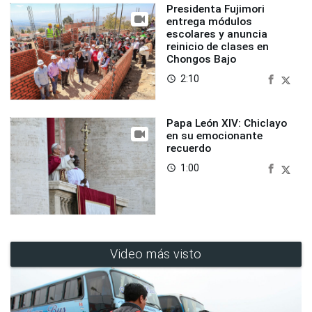
Presidenta Fujimori
entrega módulos
escolares y anuncia
reinicio de clases en
Chongos Bajo
2:10
access_time
Papa León XIV: Chiclayo
en su emocionante
recuerdo
1:00
access_time
Video más visto