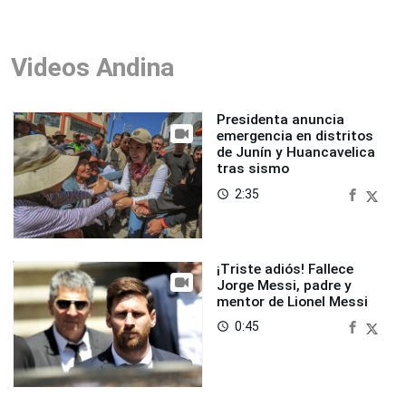
Videos Andina
Presidenta anuncia
emergencia en distritos
de Junín y Huancavelica
tras sismo
2:35
access_time
¡Triste adiós! Fallece
Jorge Messi, padre y
mentor de Lionel Messi
0:45
access_time