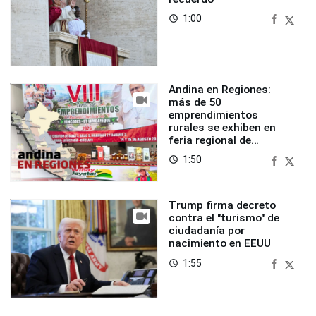
1:00
access_time
Andina en Regiones:
más de 50
emprendimientos
rurales se exhiben en
feria regional de
Foncodes
1:50
access_time
Trump firma decreto
contra el "turismo" de
ciudadanía por
nacimiento en EEUU
1:55
access_time