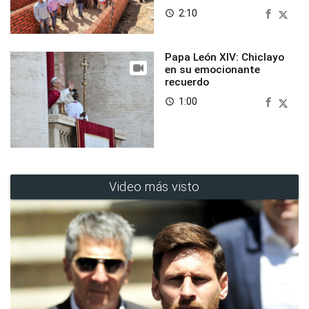
2:10
access_time
Papa León XIV: Chiclayo
en su emocionante
recuerdo
1:00
access_time
Video más visto