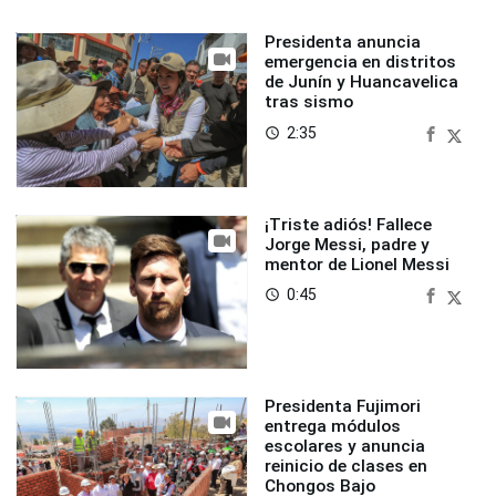
Presidenta anuncia
emergencia en distritos
de Junín y Huancavelica
tras sismo
2:35
access_time
¡Triste adiós! Fallece
Jorge Messi, padre y
mentor de Lionel Messi
0:45
access_time
Presidenta Fujimori
entrega módulos
escolares y anuncia
reinicio de clases en
Chongos Bajo