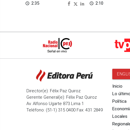
2:35
2:10
access_time
access_time
ENGLI
Inicio
Director(e): Félix Paz Quiroz
Lo últim
Gerente General(e): Félix Paz Quiroz
Política
Av. Alfonso Ugarte 873 Lima 1
Economí
Teléfono: (51-1) 315 0400 Fax: 431 2849
Locales
Regional