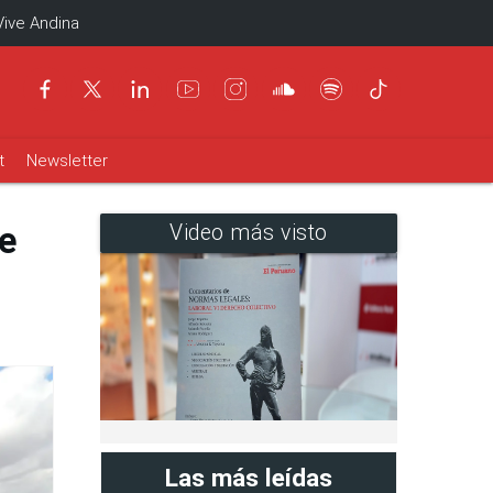
Vive Andina
t
Newsletter
e
Video más visto
Las más leídas