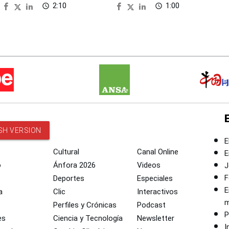
2:10
1:00
access_time
access_time
SH VERSION
E
Cultural
Canal Online
E
o
Ánfora 2026
Videos
J
F
Deportes
Especiales
E
a
Clic
Interactivos
m
Perfiles y Crónicas
Podcast
P
es
Ciencia y Tecnología
Newsletter
I