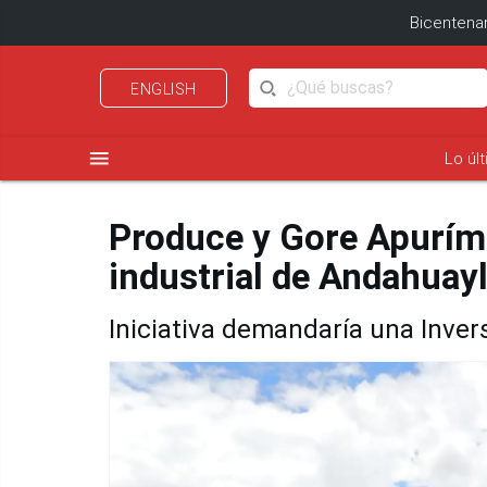
Bicentenar
ENGLISH
menu
Lo úl
Produce y Gore Apurím
industrial de Andahuay
Iniciativa demandaría una Invers