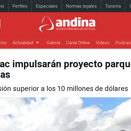
io
Perfiles
Especiales
Normas legales
Turismo
arrow_drop_down
timo
Actualidad
Galería
Canal Online
Videos
Podcas
ac impulsarán proyecto parqu
las
ión superior a los 10 millones de dólares