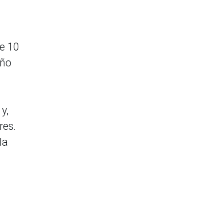
de 10
año
y,
res.
la