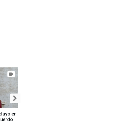
clayo en
cuerdo