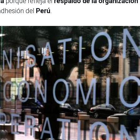
ia
porque refleja el
respaldo de la organización
adhesión del
Perú
.