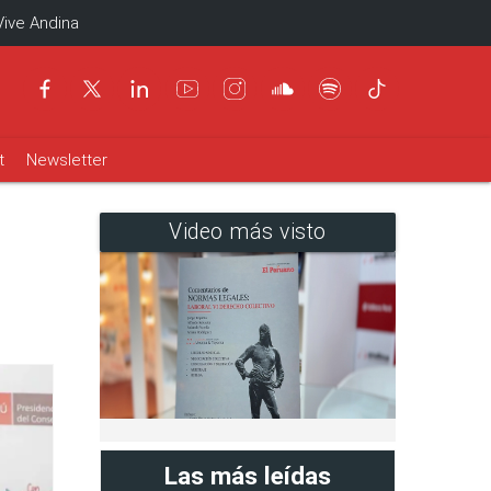
Vive Andina
t
Newsletter
Video más visto
Las más leídas