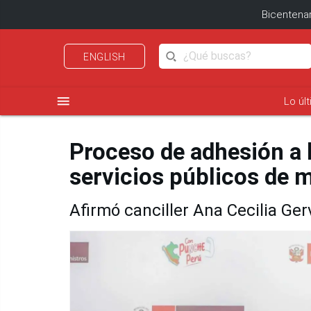
Bicentenar
ENGLISH
menu
Lo úl
Proceso de adhesión a 
servicios públicos de m
Afirmó canciller Ana Cecilia Ger