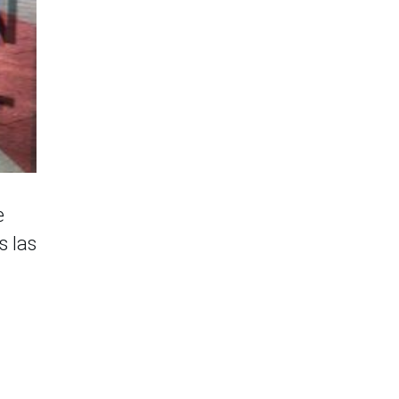
e
s las