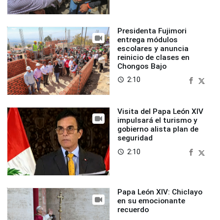
Presidenta Fujimori
entrega módulos
escolares y anuncia
reinicio de clases en
Chongos Bajo
2:10
access_time
Visita del Papa León XIV
impulsará el turismo y
gobierno alista plan de
seguridad
2:10
access_time
Papa León XIV: Chiclayo
en su emocionante
recuerdo