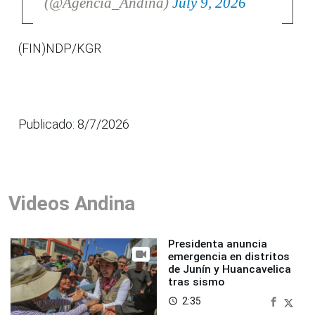
(@Agencia_Andina)
July 9, 2026
(FIN)NDP/KGR
Publicado: 8/7/2026
Videos Andina
Presidenta anuncia
emergencia en distritos
de Junín y Huancavelica
tras sismo
2:35
access_time