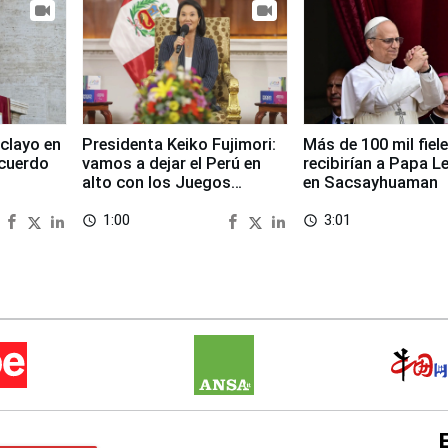
clayo en
Presidenta Keiko Fujimori:
Más de 100 mil fiel
cuerdo
vamos a dejar el Perú en
recibirían a Papa L
alto con los Juegos
en Sacsayhuaman
Panamericanos 2027
1:00
3:01
access_time
access_time