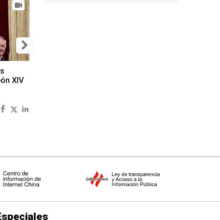
es
eón XIV
Especiales