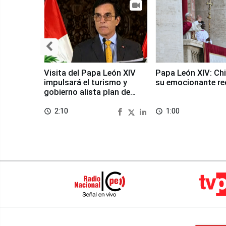
Visita del Papa León XIV
Papa León XIV: Chi
impulsará el turismo y
su emocionante re
gobierno alista plan de
seguridad
2:10
1:00
access_time
access_time