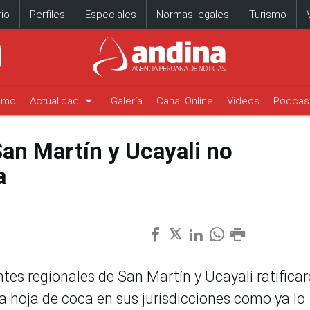
io
Perfiles
Especiales
Normas legales
Turismo
arrow_drop_down
timo
Actualidad
Galería
Canal Online
Videos
Podcas
San Martín y Ucayali no
a
tes regionales de San Martín y Ucayali ratifica
la hoja de coca en sus jurisdicciones como ya lo