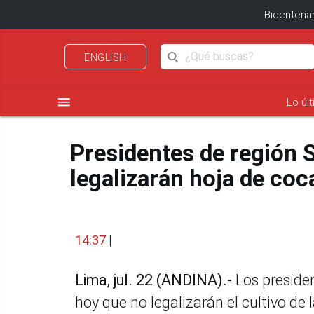
Bicentenar
ENGLISH
menu
Lo úl
Presidentes de región 
legalizarán hoja de coc
14:37
|
Lima, jul. 22 (ANDINA).-
Los presiden
hoy que no legalizarán el cultivo de 