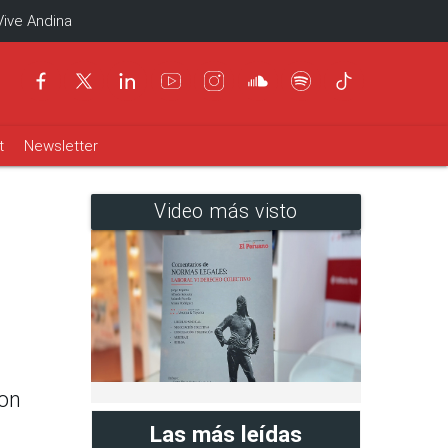
Vive Andina
t
Newsletter
Video más visto
ron
Las más leídas