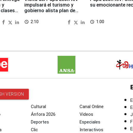
 y
impulsará el turismo y
su emocionante re
 clases
gobierno alista plan de
seguridad
2:10
1:00
access_time
access_time
SH VERSION
E
Cultural
Canal Online
E
o
Ánfora 2026
Videos
J
F
Deportes
Especiales
E
a
Clic
Interactivos