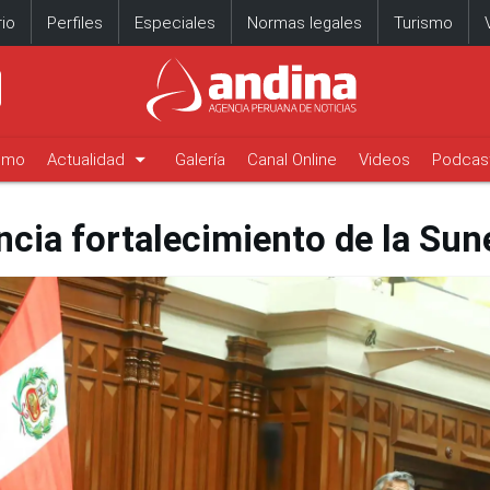
io
Perfiles
Especiales
Normas legales
Turismo
arrow_drop_down
timo
Actualidad
Galería
Canal Online
Videos
Podcas
ncia fortalecimiento de la Su