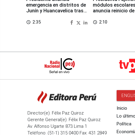
emergencia en distritos de
módulos escolares
Junín y Huancavelica tras
anuncia reinicio de
sismo
en Chongos Bajo
2:35
2:10
access_time
access_time
ENGLI
Inicio
Director(e): Félix Paz Quiroz
Lo últim
Gerente General(e): Félix Paz Quiroz
Política
Av. Alfonso Ugarte 873 Lima 1
Economí
Teléfono: (51-1) 315 0400 Fax: 431 2849