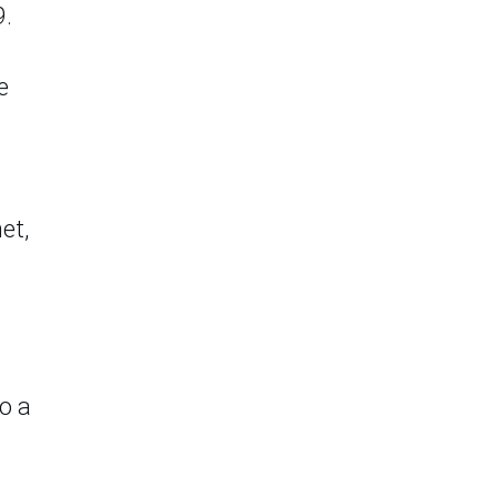
9.
e
et,
o a