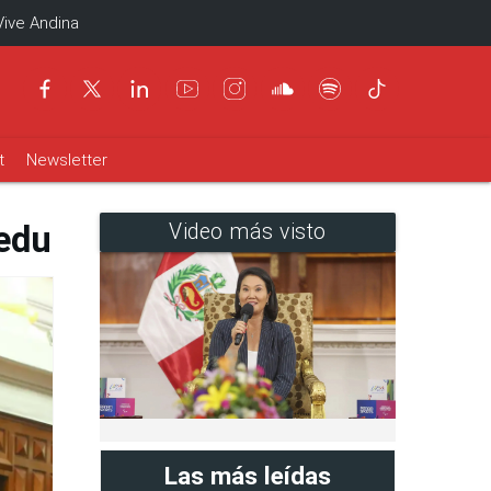
Vive Andina
t
Newsletter
nedu
Video más visto
Las más leídas