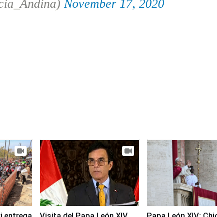
cia_Andina)
November 17, 2020
i entrega
Visita del Papa León XIV
Papa León XIV: Chi