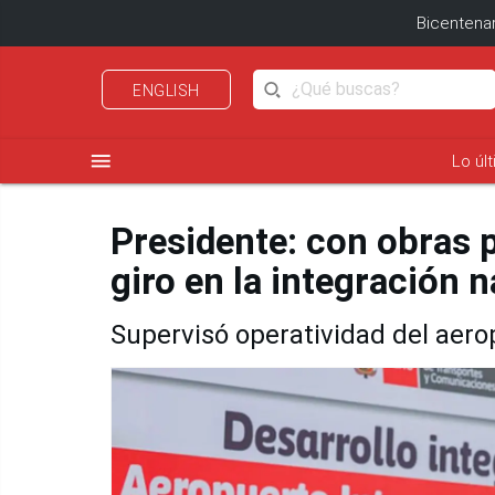
Bicentenar
ENGLISH
menu
Lo úl
Presidente: con obras 
giro en la integración 
Supervisó operatividad del aero