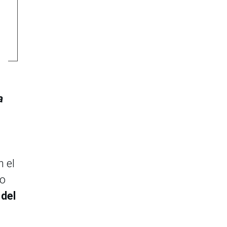
a
n el
do
del