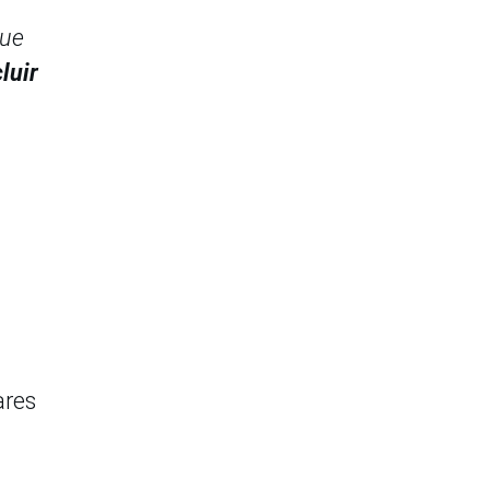
que
luir
ares