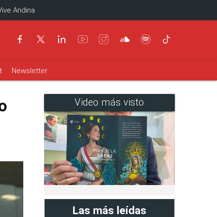
Vive Andina
t
Newsletter
o
Video más visto
Las más leídas