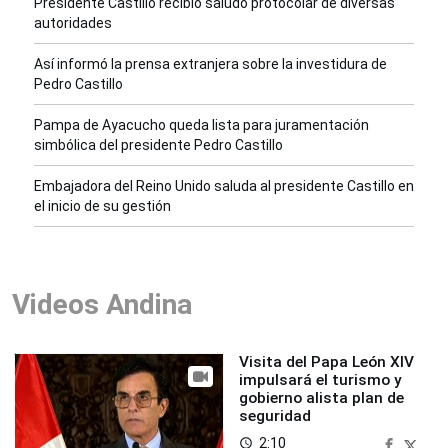
Presidente Castillo recibió saludo protocolar de diversas
autoridades
Así informó la prensa extranjera sobre la investidura de
Pedro Castillo
Pampa de Ayacucho queda lista para juramentación
simbólica del presidente Pedro Castillo
Embajadora del Reino Unido saluda al presidente Castillo en
el inicio de su gestión
Videos Andina
Visita del Papa León XIV
impulsará el turismo y
gobierno alista plan de
seguridad
2:10
access_time