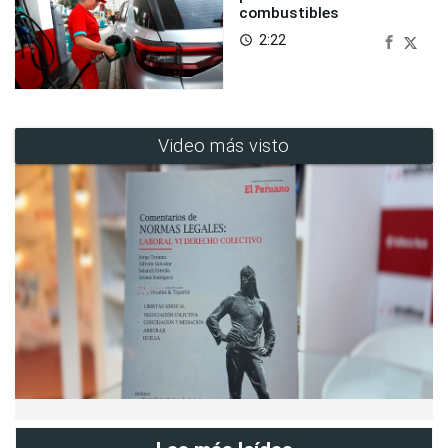
combustibles
2:22
access_time
Video más visto