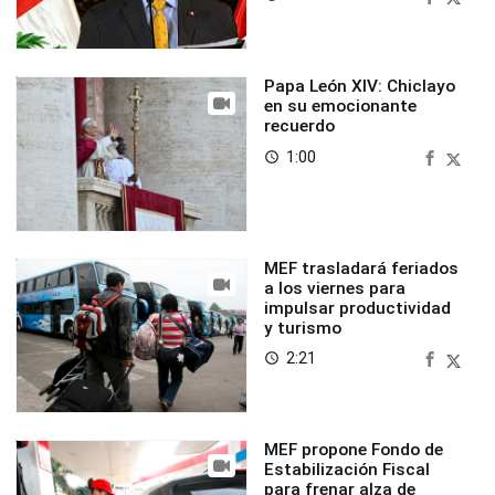
Papa León XIV: Chiclayo
en su emocionante
recuerdo
1:00
access_time
MEF trasladará feriados
a los viernes para
impulsar productividad
y turismo
2:21
access_time
MEF propone Fondo de
Estabilización Fiscal
para frenar alza de