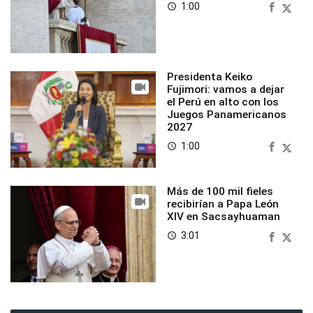
1:00
access_time
Presidenta Keiko
Fujimori: vamos a dejar
el Perú en alto con los
Juegos Panamericanos
2027
1:00
access_time
Más de 100 mil fieles
recibirían a Papa León
XIV en Sacsayhuaman
3:01
access_time