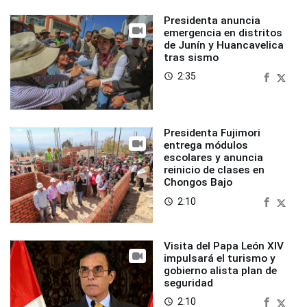
Presidenta anuncia
emergencia en distritos
de Junín y Huancavelica
tras sismo
2:35
access_time
Presidenta Fujimori
entrega módulos
escolares y anuncia
reinicio de clases en
Chongos Bajo
2:10
access_time
Visita del Papa León XIV
impulsará el turismo y
gobierno alista plan de
seguridad
2:10
access_time