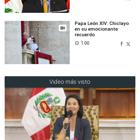
Papa León XIV: Chiclayo
en su emocionante
recuerdo
1:00
access_time
Video más visto